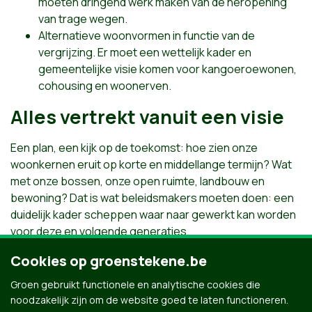
moeten dringend werk maken van de heropening
van trage wegen.
Alternatieve woonvormen in functie van de
vergrijzing. Er moet een wettelijk kader en
gemeentelijke visie komen voor kangoeroewonen,
cohousing en woonerven.
Alles vertrekt vanuit een visie
Een plan, een kijk op de toekomst: hoe zien onze
woonkernen eruit op korte en middellange termijn? Wat
met onze bossen, onze open ruimte, landbouw en
bewoning? Dat is wat beleidsmakers moeten doen: een
duidelijk kader scheppen waar naar gewerkt kan worden
voor deze en volgende generaties.
Groen wil dus een strakke toekomstvisie op korte en
Cookies op groenstekene.be
lange termijn, met duidelijke afspraken zodat iedereen -
ontwikkelaar en particulier- weet waar hij/zij aan toe is.
Groen gebruikt functionele en analytische cookies die
Daar kan niemand toch iets op tegen hebben?
noodzakelijk zijn om de website goed te laten functioneren.