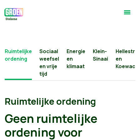
Ruimtelijke
Sociaal
Energie
Klein-
Hellestra
ordening
weefsel
en
Sinaai
en
en vrije
klimaat
Koewach
tijd
Ruimtelijke ordening
Geen ruimtelijke
ordening voor