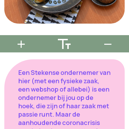
Een Stekense ondernemer van
hier (met een fysieke zaak,
een webshop of allebei) is een
ondernemer bij jou op de
hoek, die zijn of haar zaak met
passie runt. Maar de
aanhoudende coronacrisis