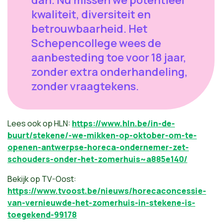
dan. Nu missen we potentieel
kwaliteit, diversiteit en
betrouwbaarheid. Het
Schepencollege wees de
aanbesteding toe voor 18 jaar,
zonder extra onderhandeling,
zonder vraagtekens.
Lees ook op HLN:
https://www.hln.be/in-de-
buurt/stekene/-we-mikken-op-oktober-om-te-
openen-antwerpse-horeca-ondernemer-zet-
schouders-onder-het-zomerhuis~a885e140/
Bekijk op TV-Oost:
https://www.tvoost.be/nieuws/horecaconcessie-
van-vernieuwde-het-zomerhuis-in-stekene-is-
toegekend-99178