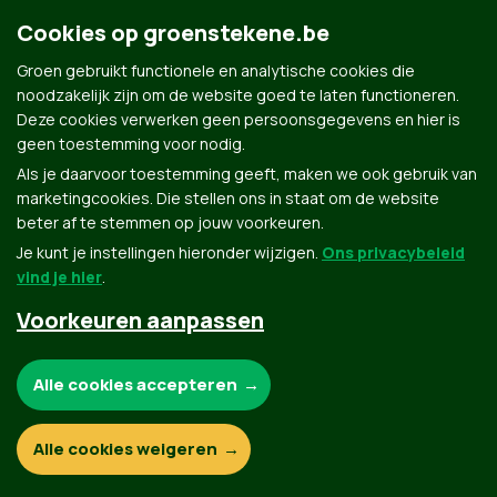
Groen.be
Cookies op groenstekene.be
Groen gebruikt functionele en analytische cookies die
Contact
noodzakelijk zijn om de website goed te laten functioneren.
Privacybeleid
Deze cookies verwerken geen persoonsgegevens en hier is
geen toestemming voor nodig.
© Copyright Groen 2026 | Gemaakt met
NationBuilder
| Gebouwd door
Tectonica
Als je daarvoor toestemming geeft, maken we ook gebruik van
marketingcookies. Die stellen ons in staat om de website
beter af te stemmen op jouw voorkeuren.
Je kunt je instellingen hieronder wijzigen.
Ons privacybeleid
vind je hier
.
Voorkeuren aanpassen
Noodzakelijke cookies:
Alle cookies accepteren
Functionele en analytische cookies:
Alle cookies weigeren