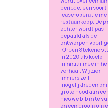
wordt over een lan
periode, een soort
lease-operatie me
restaankoop. De pr
echter wordt pas
bepaald als de
ontwerpen voorlig
Groen Stekene st
in 2020 als koele
minnaar mee in he
verhaal. Wij zien
immers zelf
mogelijkheden om
grote nood aan ee
nieuwe bib in te vu
en een droom om 