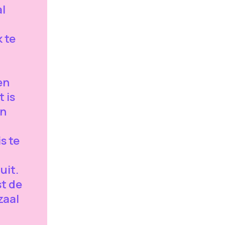
al
 te
en
t is
en
s te
uit.
st de
zaal