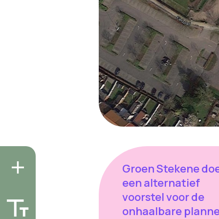
Groen Stekene do
een alternatief
voorstel voor de
onhaalbare plann