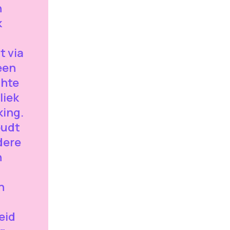
n
k
t via
een
chte
liek
ing.
oudt
dere
n
n
eid