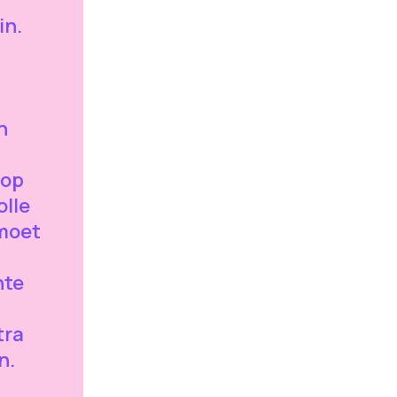
in.
n
 op
olle
 moet
nte
tra
n.