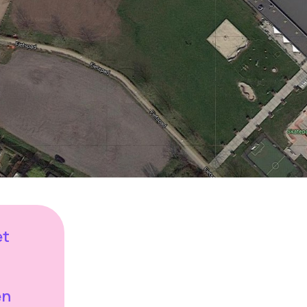
et
en