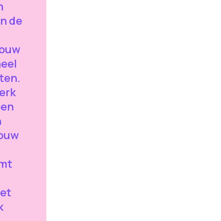
n
in de
bouw
neel
ten.
terk
oen
n
bouw
omt
het
k