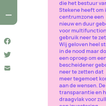
die het bestuur va
Stekene heeft om 
centrumzone een
nieuw en duur ge
voor multifunctio
gebruik neer te zet
Wij geloven heel s
in de nood maar d
een oproep om ee
bescheidener ge
neer te zetten dat
meer tegemoet k
aan de wensen. De
transparantie en 
draagvlak voor zul
een investering