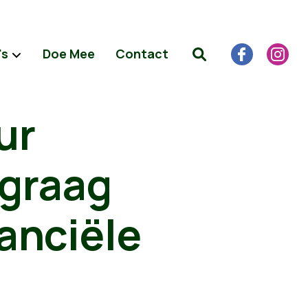
's
Doe Mee
Contact
ur
 graag
anciële