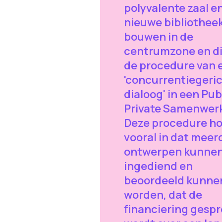
polyvalente zaal e
nieuwe bibliothee
bouwen in de
centrumzone en di
de procedure van 
'concurrentiegeri
dialoog' in een Pub
Private Samenwerk
Deze procedure h
vooral in dat meer
ontwerpen kunne
ingediend en
beoordeeld kunne
worden, dat de
financiering gespr