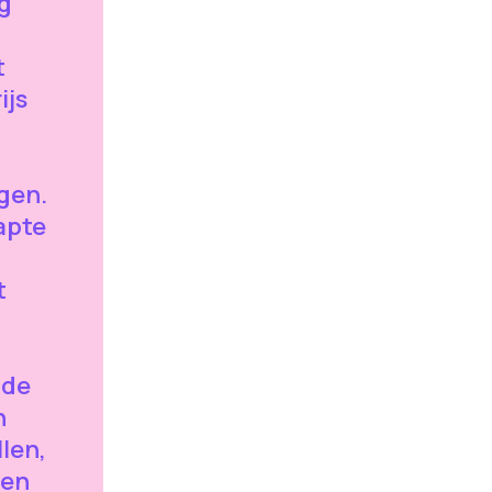
g
t
ijs
gen.
apte
t
 de
n
llen,
een