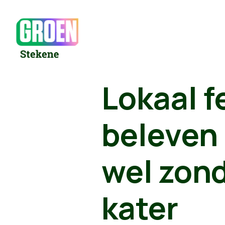
Lokaal f
beleven 
wel zond
kater