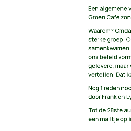
Een algemene v
Groen Café zond
Waarom? Omdat 
sterke groep. O
samenkwamen. O
ons beleid vor
geleverd, maar
vertellen. Dat k
Nog 1 reden nod
door Frank en L
Tot de 28ste a
een mailtje op