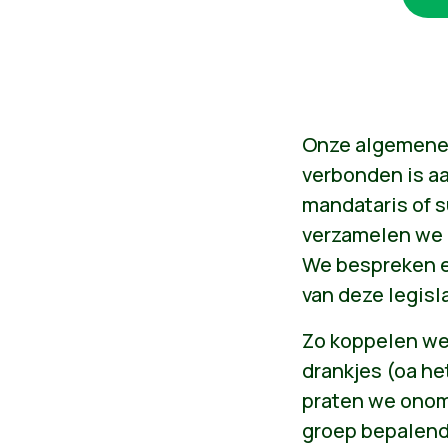
Onze algemene 
verbonden is aan
mandataris of 
verzamelen we i
We bespreken er
van deze legisla
Zo koppelen we 
drankjes (oa h
praten we onomw
groep bepalend