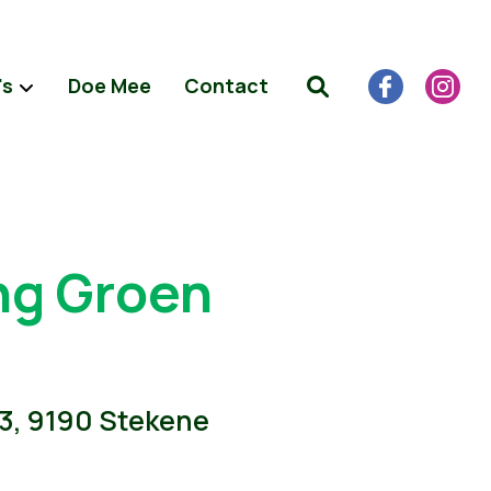
's
Doe Mee
Contact
ng Groen
53, 9190 Stekene