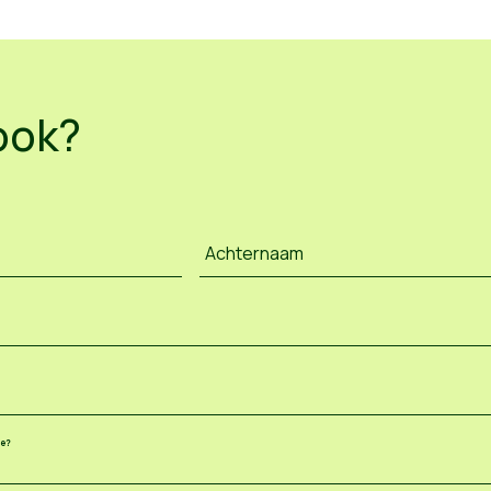
ook?
Achternaam
ee?