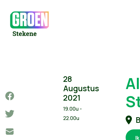
A
28
Augustus
S
2021
19.00u -
B
22.00u
I