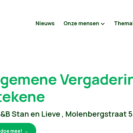
Nieuws
Onze mensen
Thema
lgemene Vergaderi
tekene
&B Stan en Lieve , Molenbergstraat 
k doe mee!